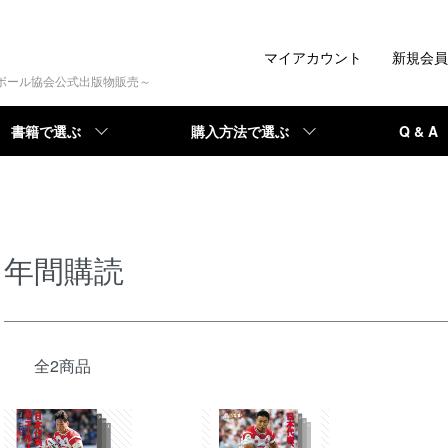
マイアカウント
新規会員
トボール協会公式出版物販売～
書籍で選ぶ
購入方法で選ぶ
Q & A
年間購読
全2商品