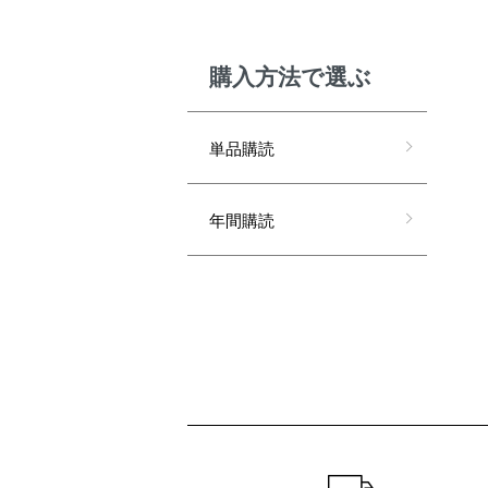
購⼊⽅法で選ぶ
単品購読
年間購読
ショッピングガイド