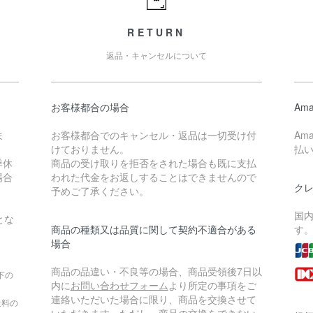
RETURN
返品・キャンセルについて
お客様都合の場合
Ama
ま
お客様都合でのキャンセル・返品は一切受け付
Am
けておりません。
払
季休
商品の受け取りを拒否をされた場合も既に支払
場合
われた代金をお返しすることはできませんので
ク
予めご了承ください。
国
とな
商品の種類又は品質に関して契約不適合がある
す
場合
商品の品違い・不良等の場合、商品受領後7日以
下の
内に
お問い合わせフォーム
より所定の事項をご
連絡いただいた場合に限り、商品を交換させて
送料の
いただきます。ただし、商品の交換をできない