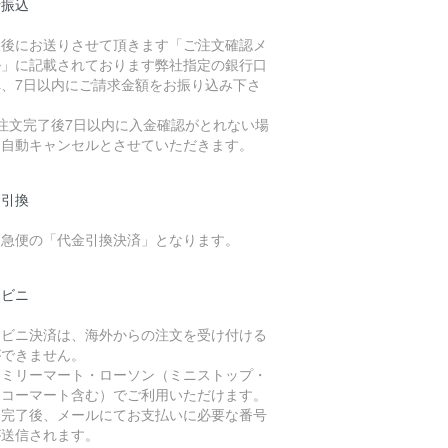
行振込
入後にお送りさせて頂きます「ご注文確認メ
ル」に記載されております弊社指定の銀行口
へ、7日以内にご請求金額をお振り込み下さ
。
ご注文完了後7日以内に入金確認がとれない場
は自動キャンセルとさせていただきます。
金引換
川急便の「代金引換決済」となります。
ンビニ
ンビニ決済は、海外からの注文を受け付ける
ができません。
ァミリーマート・ローソン（ミニストップ・
イコーマート含む）でご利用いただけます。
済完了後、メールにてお支払いに必要な番号
が送信されます。