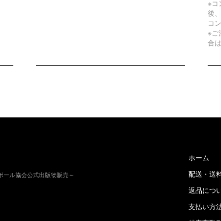
※
後
コ
※
合
ホーム
配送・送
トボール協会公式出版物販売～
返品につ
支払い方