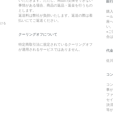
銀
事情がある場合、商品の返品・返金を行うもの
とします。
購
返送料は弊社が負担いたします。返送の際は着
ー
。
払いにてご返送ください。
座
ける
い
※
クーリングオフについて
合
特定商取引法に規定されているクーリングオフ
が適用されるサービスではありません。
代
佐
コ
コ
事
フ
セ
決
等